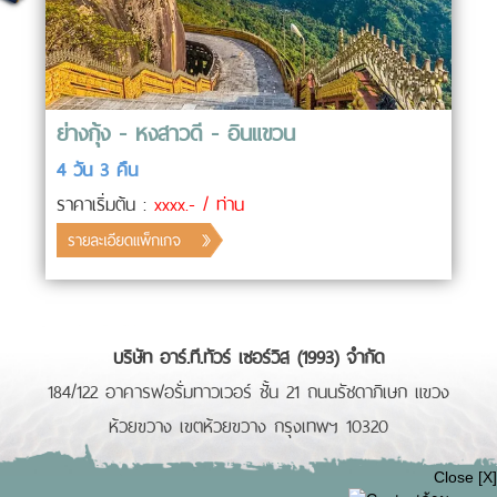
ย่างกุ้ง - หงสาวดี - อินแขวน
4 วัน 3 คืน
ราคาเริ่มต้น :
xxxx.- / ท่าน
บริษัท อาร์.ที.ทัวร์ เซอร์วิส (1993) จำกัด
184/122 อาคารฟอรั่มทาวเวอร์ ชั้น 21 ถนนรัชดาภิเษก แขวง
ห้วยขวาง เขตห้วยขวาง กรุงเทพฯ 10320
Close [X]