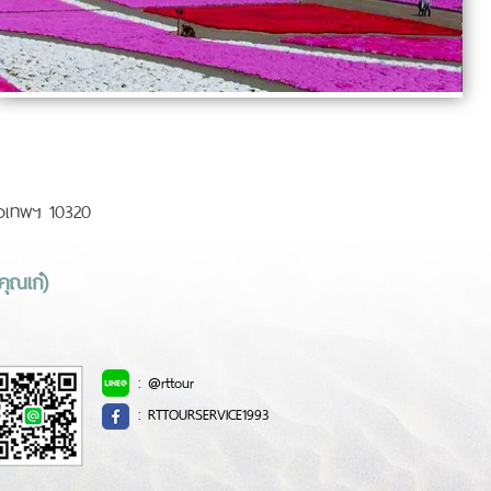
รุงเทพฯ 10320
ุณเก๋)
:
@rttour
:
RTTOURSERVICE1993