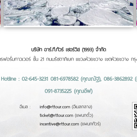
บริษัท อาร์.ที.ทัวร์ เซอร์วิส (1993) จำกัด
รฟอรั่มทาวเวอร์ ชั้น 21 ถนนรัชดาภิเษก แขวงห้วยขวาง เขตห้วยขวาง ก
Hotline : 02-645-3231 081-6978582 (คุณณัฐ), 086-3862892 (ค
091-8735225 (คุณอีฟ)
อีเมล :
info@rttour.com
(อีเมลกลาง)
ticket@rttour.com
(แผนกตั๋ว)
incentive@rttour.com
(แผนกทัวร์)